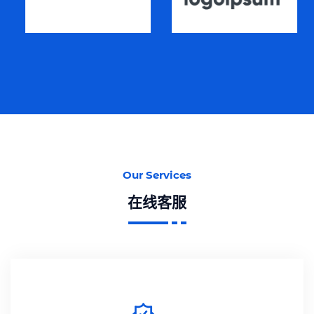
Our Services
在线客服