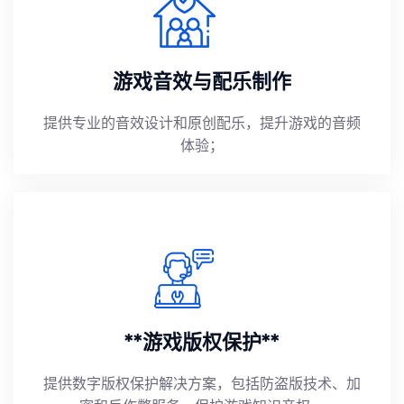
游戏音效与配乐制作
提供专业的音效设计和原创配乐，提升游戏的音频
体验；
**游戏版权保护**
提供数字版权保护解决方案，包括防盗版技术、加