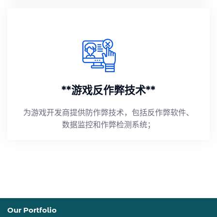
**游戏反作弊技术**
为游戏开发商提供防作弊技术，包括反作弊软件、
数据监控和作弊检测系统；
Our Portfolio